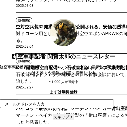
2025.03.08
読者限定
空対空兵装32発搭載のF-16が公開される。安価な誘導ロ
対ドローン用として新しい空対空ウエポンAPKWSの
る。
2025.03.04
航空軍事記者 関賢太郎のニュースレター
読者限定
航空軍事記者 関賢太郎のニュースレターです。主に最新鋭の航空軍事
C-17輸送機空自配備へ、石破首相がトランプ大統領と
おける動向や情報、解説を投稿します。
石破首相はトランプ大統領との日米首脳会談において、
診した。
~ 1,000 人が登録中
2025.02.27
まずは無料登録
読者限定
登録
パイロット最後の切り札。マーチン・ベイカー射出座席が7
マーチン・ベイカー社は同社製の「射出座席」による生
スキップ
したと発表した。