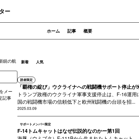
ター
ホーム
記事
概要
新鋭の航
新着
人気
読者限定
「覇権の綻び」ウクライナへの戦闘機サポート停止が米国
をメー
トランプ政権のウクライナ軍事支援停止は、F-16運
定記事
国の戦闘機市場の信頼低下と欧州戦闘機の台頭を招...
2025.03.09
登録
サポートメンバー限定
F-14トムキャットはなぜ伝説的なのかー第1回
海豚（ウミブタ）F-111Bから生まれたトムキャット