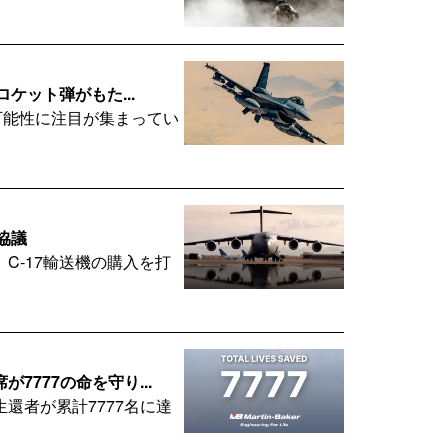
ケット弾がもた...
可能性に注目が集まってい
に
協議
C-17輸送機の購入を打
777の命を守り...
還者が累計7777名に達